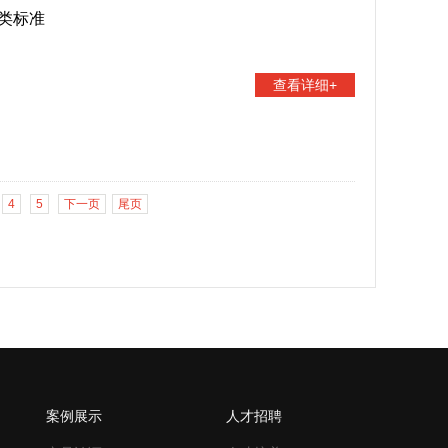
类标准
查看详细+
4
5
下一页
尾页
案例展示
人才招聘