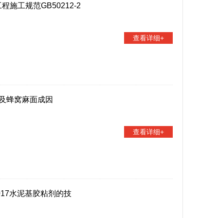
施工规范GB50212-2
查看详细+
及蜂窝麻面成因
查看详细+
2017水泥基胶粘剂的技