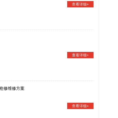
查看详细+
查看详细+
抢修维修方案
查看详细+