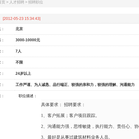
首页
>
人才招聘
>
招聘职位
[2012-05-23 15:34:43]
点：
北京
遇：
3000-10000元
数：
7人
求：
不限
求：
24岁以上
求：
工作严谨、为人诚恳、品行端正、较强的亲和力，较强的理解、沟通能力
述：
职位描述：
具体要求： 招聘要求：
1、客户拓展；客户项目跟踪。
2、沟通能力强，思维敏捷，执行能力、责任心、协
3、最好是从事过建筑材料业务人员。