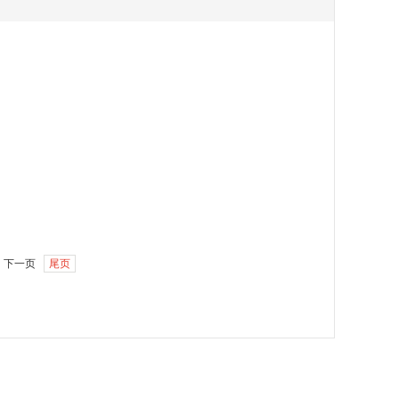
下一页
尾页