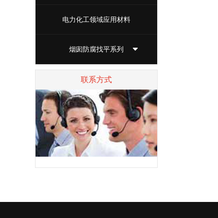
电力化工领域应用材料
烟囱防腐找平系列
联系方式