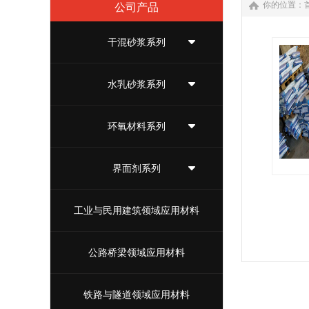
你的位置：
公司产品
干混砂浆系列
水乳砂浆系列
环氧材料系列
界面剂系列
...
工业与民用建筑领域应用材料
公路桥梁领域应用材料
铁路与隧道领域应用材料